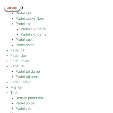
Gå
til
Udsalg!
Udsalg!
Udsalg!
Udsalg!
Udsalg!
Udsalg!
Udsalg!
TILBUD
indholdet
Padel bat
Padel pakketilbud
Padel sko
Padel sko herre
Padel sko dame
Padel tasker
Padel bolde
Padel bat
Padel sko
Padel bolde
Padel tøj
Padel tøj dame
Padel tøj herre
Padel udstyr
Mærker
Tests
Bedste padel bat
Padel bolde
Padel sko