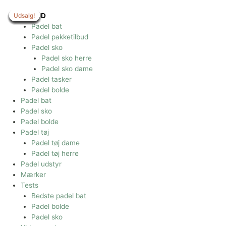
Gå
til
Udsalg!
Udsalg!
Udsalg!
Udsalg!
Udsalg!
Udsalg!
Udsalg!
Udsalg!
Udsalg!
TILBUD
indholdet
Padel bat
Padel pakketilbud
Padel sko
Padel sko herre
Padel sko dame
Padel tasker
Padel bolde
Padel bat
Padel sko
Padel bolde
Padel tøj
Padel tøj dame
Padel tøj herre
Padel udstyr
Mærker
Tests
Bedste padel bat
Padel bolde
Padel sko