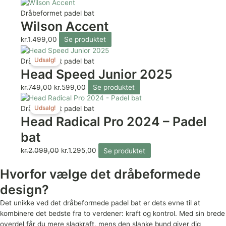
Dråbeformet padel bat
Wilson Accent
kr.
1.499,00
Se produktet
Udsalg!
Dråbeformet padel bat
Head Speed Junior 2025
kr.
749,00
kr.
599,00
Se produktet
Udsalg!
Dråbeformet padel bat
Head Radical Pro 2024 – Padel
bat
kr.
2.099,00
kr.
1.295,00
Se produktet
Hvorfor vælge det dråbeformede
design?
Det unikke ved det dråbeformede padel bat er dets evne til at
kombinere det bedste fra to verdener: kraft og kontrol. Med sin brede
overdel får du mere slagkraft, mens den slanke bund giver dig