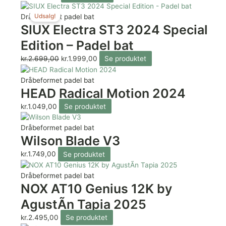
Udsalg!
Dråbeformet padel bat
SIUX Electra ST3 2024 Special
Edition – Padel bat
kr.
2.699,00
kr.
1.999,00
Se produktet
Dråbeformet padel bat
HEAD Radical Motion 2024
kr.
1.049,00
Se produktet
Dråbeformet padel bat
Wilson Blade V3
kr.
1.749,00
Se produktet
Dråbeformet padel bat
NOX AT10 Genius 12K by
AgustÃ­n Tapia 2025
kr.
2.495,00
Se produktet