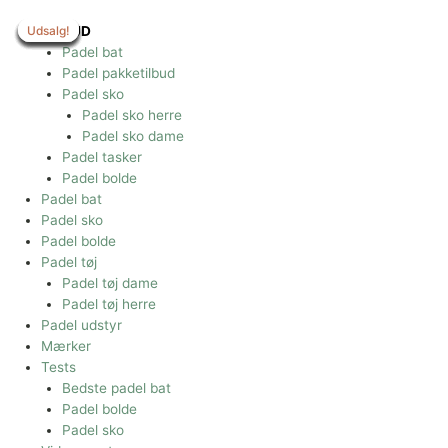
Gå
til
Udsalg!
Udsalg!
Udsalg!
Udsalg!
Udsalg!
Udsalg!
Udsalg!
Udsalg!
Udsalg!
TILBUD
indholdet
Padel bat
Padel pakketilbud
Padel sko
Padel sko herre
Padel sko dame
Padel tasker
Padel bolde
Padel bat
Padel sko
Padel bolde
Padel tøj
Padel tøj dame
Padel tøj herre
Padel udstyr
Mærker
Tests
Bedste padel bat
Padel bolde
Padel sko