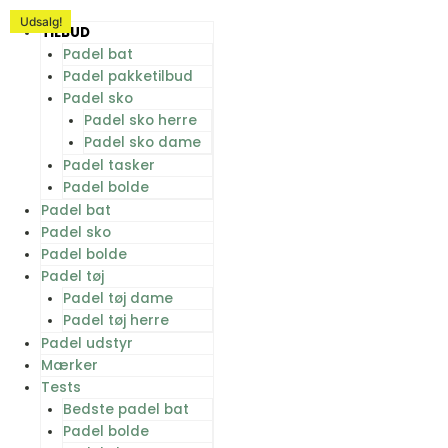
Gå
Udsalg!
Udsalg!
Udsalg!
til
TILBUD
indholdet
Padel bat
Padel pakketilbud
Padel sko
Padel sko herre
Padel sko dame
Padel tasker
Padel bolde
Padel bat
Padel sko
Padel bolde
Padel tøj
Padel tøj dame
Padel tøj herre
Padel udstyr
Mærker
Tests
Bedste padel bat
Padel bolde