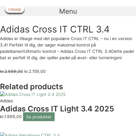
Gå
til
Udsalg!
Udsalg!
Udsalg!
Udsalg!
Udsalg!
Udsalg!
Udsalg!
Menu
indholdet
Adidas Cross IT CTRL 3.4
Adidas er tilbage med det populære Cross IT CTRL – nu i en version
3.4! Perfekt til dig, der søger maksimal kontrol på
padelbanen!Ultimativ kontrol – Adidas Cross IT CTRL 3.4Dette padel
bat er perfelt til dig, der spiller padel på øvet- eller turneringsni
kr.
2.699,00
kr.
2.159,00
Related products
Adidas
Adidas Cross IT Light 3.4 2025
kr.
1.999,00
Se produktet