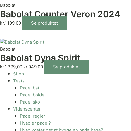
Babolat
Babolat Counter Veron 2024
kr.
1.199,00
Se produktet
Babolat
Babolat Dyna Spirit
kr.
1.399,00
kr.
949,00
Se produktet
Shop
Tests
Padel bat
Padel bolde
Padel sko
Videnscenter
Padel regler
Hvad er padel?
Hvad koster det at bygge en padelbane?