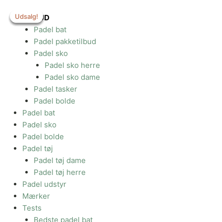
Gå
Udsalg!
Udsalg!
Udsalg!
Udsalg!
til
TILBUD
indholdet
Padel bat
Padel pakketilbud
Padel sko
Padel sko herre
Padel sko dame
Padel tasker
Padel bolde
Padel bat
Padel sko
Padel bolde
Padel tøj
Padel tøj dame
Padel tøj herre
Padel udstyr
Mærker
Tests
Bedste padel bat