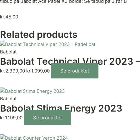
tilbud på Babolat Ace Padel X3 bolde: Se tilbud på 3 rør B
kr.
45,00
Related products
Babolat
Babolat Technical Viper 2023 –
kr.
2.399,00
kr.
1.099,00
Se produktet
Babolat
Babolat Stima Energy 2023
kr.
1.199,00
Se produktet