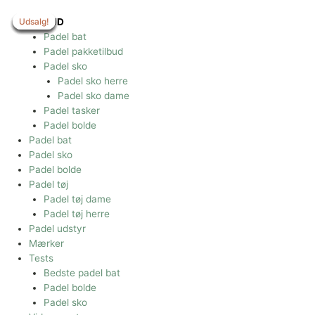
Gå
til
Udsalg!
Udsalg!
Udsalg!
Udsalg!
Udsalg!
Udsalg!
Udsalg!
TILBUD
indholdet
Padel bat
Padel pakketilbud
Padel sko
Padel sko herre
Padel sko dame
Padel tasker
Padel bolde
Padel bat
Padel sko
Padel bolde
Padel tøj
Padel tøj dame
Padel tøj herre
Padel udstyr
Mærker
Tests
Bedste padel bat
Padel bolde
Padel sko