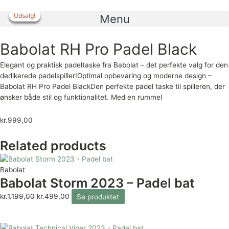
Gå
til
Udsalg!
Udsalg!
Udsalg!
Udsalg!
Menu
indholdet
Babolat RH Pro Padel Black
Elegant og praktisk padeltaske fra Babolat – det perfekte valg for den
dedikerede padelspiller!Optimal opbevaring og moderne design –
Babolat RH Pro Padel BlackDen perfekte padel taske til spilleren, der
ønsker både stil og funktionalitet. Med en rummel
kr.
999,00
Related products
Babolat
Babolat Storm 2023 – Padel bat
kr.
1.199,00
kr.
499,00
Se produktet