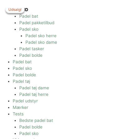
Gå
til
Udsalg!
Udsalg!
Udsalg!
TILBUD
indholdet
Padel bat
Padel pakketilbud
Padel sko
Padel sko herre
Padel sko dame
Padel tasker
Padel bolde
Padel bat
Padel sko
Padel bolde
Padel tøj
Padel tøj dame
Padel tøj herre
Padel udstyr
Mærker
Tests
Bedste padel bat
Padel bolde
Padel sko