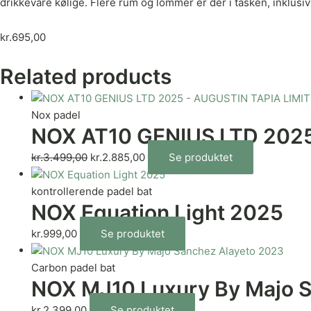
drikkevare kølige. Flere rum og lommer er der i tasken, inklusiv
kr.
695,00
Related products
Nox padel
NOX AT10 GENIUS LTD 2025
kr.
3.499,00
kr.
2.885,00
Se produktet
kontrollerende padel bat
NOX Equation Light 2025
kr.
999,00
Se produktet
Carbon padel bat
NOX MJ10 Luxury By Majo 
kr.
2.399,00
Se produktet