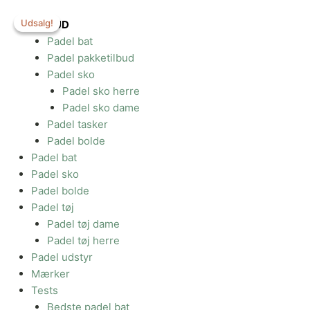
Gå
Udsalg!
Udsalg!
til
TILBUD
indholdet
Padel bat
Padel pakketilbud
Padel sko
Padel sko herre
Padel sko dame
Padel tasker
Padel bolde
Padel bat
Padel sko
Padel bolde
Padel tøj
Padel tøj dame
Padel tøj herre
Padel udstyr
Mærker
Tests
Bedste padel bat