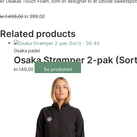
er Osakas Touch Foam, som er designet til at udvide sweetspot
kr.
1.499,00
kr.
999,00
Related products
Osaka padel
Osaka Strømper 2-pak (Sort
kr.
149,00
Se produktet