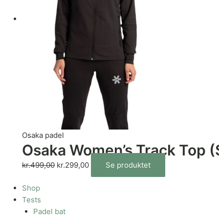
Osaka padel
Osaka Women’s Track Top (S
kr.
499,00
kr.
299,00
Se produktet
Shop
Tests
Padel bat