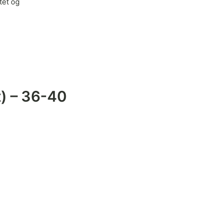
tet og
) – 36-40