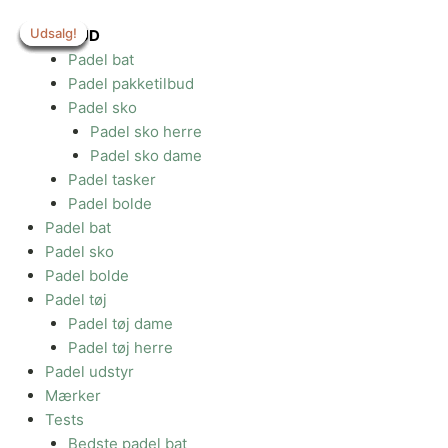
Gå
Udsalg!
Udsalg!
Udsalg!
Udsalg!
Udsalg!
Udsalg!
Udsalg!
til
TILBUD
indholdet
Padel bat
Padel pakketilbud
Padel sko
Padel sko herre
Padel sko dame
Padel tasker
Padel bolde
Padel bat
Padel sko
Padel bolde
Padel tøj
Padel tøj dame
Padel tøj herre
Padel udstyr
Mærker
Tests
Bedste padel bat