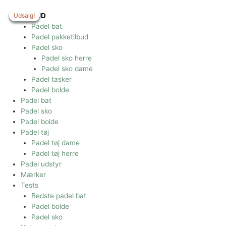
Gå
til
Udsalg!
Udsalg!
Udsalg!
Udsalg!
TILBUD
indholdet
Padel bat
Padel pakketilbud
Padel sko
Padel sko herre
Padel sko dame
Padel tasker
Padel bolde
Padel bat
Padel sko
Padel bolde
Padel tøj
Padel tøj dame
Padel tøj herre
Padel udstyr
Mærker
Tests
Bedste padel bat
Padel bolde
Padel sko