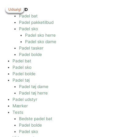
Gå
til
Udsalg!
Udsalg!
Udsalg!
Udsalg!
TILBUD
indholdet
Padel bat
Padel pakketilbud
Padel sko
Padel sko herre
Padel sko dame
Padel tasker
Padel bolde
Padel bat
Padel sko
Padel bolde
Padel tøj
Padel tøj dame
Padel tøj herre
Padel udstyr
Mærker
Tests
Bedste padel bat
Padel bolde
Padel sko