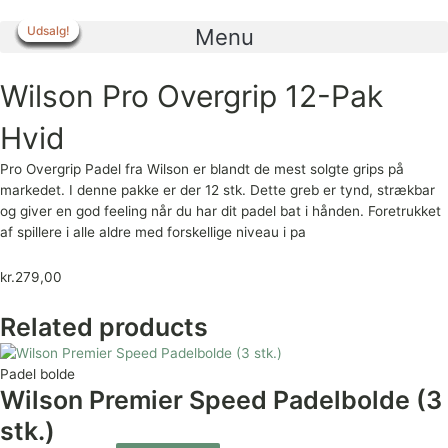
Gå
til
Udsalg!
Udsalg!
Udsalg!
Udsalg!
Udsalg!
Udsalg!
Udsalg!
Udsalg!
Menu
indholdet
Wilson Pro Overgrip 12-Pak
Hvid
Pro Overgrip Padel fra Wilson er blandt de mest solgte grips på
markedet. I denne pakke er der 12 stk. Dette greb er tynd, strækbar
og giver en god feeling når du har dit padel bat i hånden. Foretrukket
af spillere i alle aldre med forskellige niveau i pa
kr.
279,00
Related products
Padel bolde
Wilson Premier Speed Padelbolde (3
stk.)