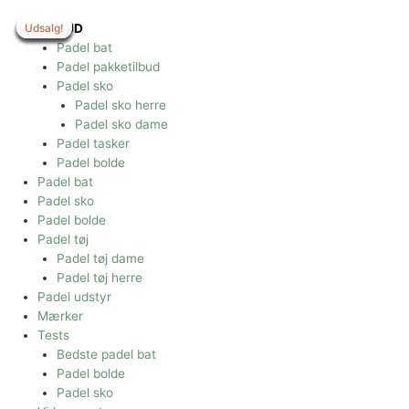
Gå
til
Udsalg!
Udsalg!
Udsalg!
Udsalg!
Udsalg!
Udsalg!
Udsalg!
Udsalg!
TILBUD
indholdet
Padel bat
Padel pakketilbud
Padel sko
Padel sko herre
Padel sko dame
Padel tasker
Padel bolde
Padel bat
Padel sko
Padel bolde
Padel tøj
Padel tøj dame
Padel tøj herre
Padel udstyr
Mærker
Tests
Bedste padel bat
Padel bolde
Padel sko